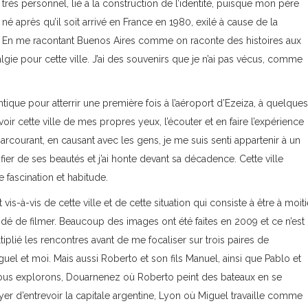
t très personnel, lié à la construction de l’identité, puisque mon père
 né après qu’il soit arrivé en France en 1980, exilé à cause de la
ys. En me racontant Buenos Aires comme on raconte des histoires aux
algie pour cette ville. J’ai des souvenirs que je n’ai pas vécus, comme
tlantique pour atterrir une première fois à l’aéroport d’Ezeiza, à quelques
voir cette ville de mes propres yeux, l’écouter et en faire l’expérience
parcourant, en causant avec les gens, je me suis senti appartenir à un
 fier de ses beautés et j’ai honte devant sa décadence. Cette ville
e fascination et habitude.
is-à-vis de cette ville et de cette situation qui consiste à être à moiti
cidé de filmer. Beaucoup des images ont été faites en 2009 et ce n’est
ultiplié les rencontres avant de me focaliser sur trois paires de
el et moi. Mais aussi Roberto et son fils Manuel, ainsi que Pablo et
nous explorons, Douarnenez où Roberto peint des bateaux en se
yer d’entrevoir la capitale argentine, Lyon où Miguel travaille comme