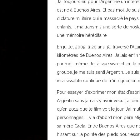
J’ai toujours eu pour l’Argentine un intérê
est né à Buenos Aires. Et pas moi. Je suis
dictature militaire qui a massacré le pa
enfants, il m’a transmis une sorte de nost
une mémoire héréditaire.
En juillet 2009, à 20 ans, j’ai traversé l’A
kilomètres de Buenos Aires. J’allais enfin 
par moi-même. Je l’ai vue vivre et, en la 
groupe, je me suis senti Argentin. Je suis
insaisissable continue de m’intriguer, entr
Pour essayer d’exprimer mon état d’esprit v
Argentin sans jamais y avoir vécu, j’ai dé
qu’en 2012 que le film voit le jour. J’ai m
personnages. Il y a d’abord mon père Migu
sa mère Greta. Entre Buenos Aires que 
hissant sur la pointe des pieds pour essa