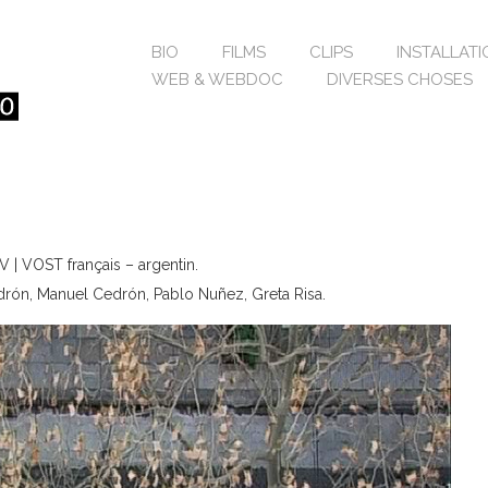
BIO
FILMS
CLIPS
INSTALLAT
WEB & WEBDOC
DIVERSES CHOSES
V | VOST français – argentin.
rón, Manuel Cedrón, Pablo Nuñez, Greta Risa.