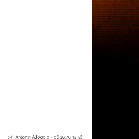
;-) | Antonin Alloggio
-
06.10.70.32.56