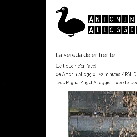
La vereda de enfrente
(Le trottoir d’en face)
de Antonin Alloggio | 52 minutes / PAL D
avec Miguel Ángel Alloggio, Roberto Ced