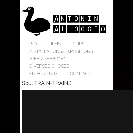
BIO
FILMS
CLIPS
INSTALLATIONS/EXPOSITIONS
WEB & WEBDOC
DIVERSES CHOSES
EN ÉCRITURE
CONTACT
Soul TRAIN-TRAINS