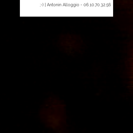
;-) | Antonin Alloggio
-
06.10.70.32.56